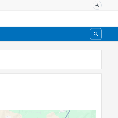
Search
for: