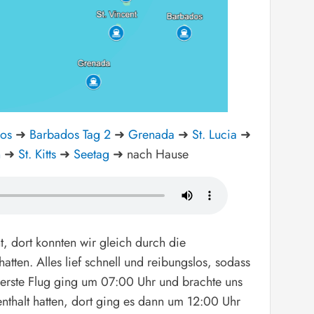
os
➜
Barbados Tag 2
➜
Grenada
➜
St. Lucia
➜
n
➜
St. Kitts
➜
Seetag
➜ nach Hause
, dort konnten wir gleich durch die
atten. Alles lief schnell und reibungslos, sodass
erste Flug ging um 07:00 Uhr und brachte uns
enthalt hatten, dort ging es dann um 12:00 Uhr