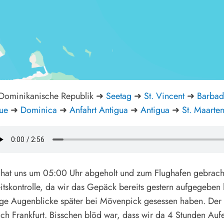
 Dominikanische Republik ➜
Seetag
➜
St. Vincent
➜
Barbad
ue
➜
Dominica
➜
Anfahrt Antigua
➜
Antigua
➜
St. Maarte
 hat uns um 05:00 Uhr abgeholt und zum Flughafen gebracht
itskontrolle, da wir das Gepäck bereits gestern aufgegeben h
ge Augenblicke später bei Mövenpick gesessen haben. Der 
ach Frankfurt. Bisschen blöd war, dass wir da 4 Stunden Auf