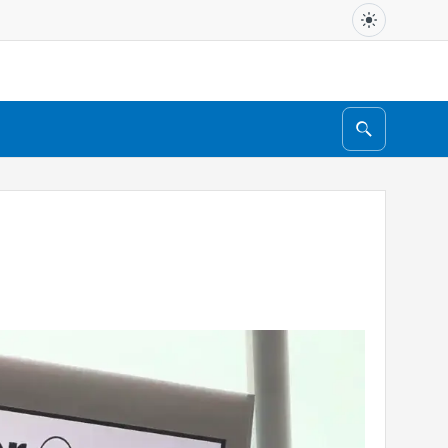
Search
for: