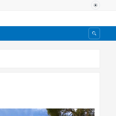
Search
for: