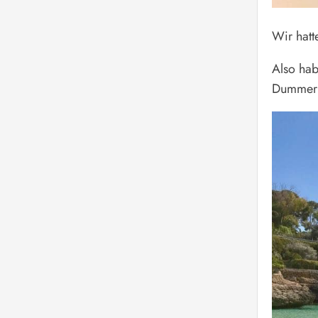
Wir hatt
Also hab
Dummerwe